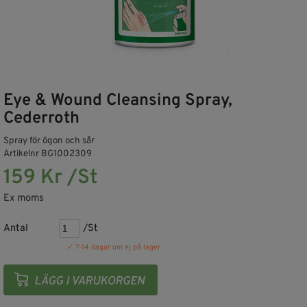
Eye & Wound Cleansing Spray,
Cederroth
Spray för ögon och sår
Artikelnr BG1002309
159 Kr /St
Ex moms
Antal
/St
✓ 7-14 dagar om ej på lager