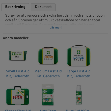
Beskrivning
Dokument
Spray för att rengöra och skölja bort damm och smuts ur ögon
och sår. Sprayen ger ett mjukt vätskeflöde och har en total
spoltid på 5 minuter. Sprayen fungerar i alla vinklar och
Läs mer!
riktningar. Kan användas flera gånger och är steril till sista
droppen. Passar i Första Hjälpen-stationen. Hållbarhetstid 5
Andra modeller
år.
Kombinerad ögon- och sårtvätt
Kan användas flera gånger
Steril till sista droppen
Passar i Första Hjälpen-stationen
Small First Aid
Medium First Aid
Large First Aid
150 ml steril koksaltlösning, 0,9% NaCl. Utan
Kit, Cederroth
Kit, Cederroth
Kit, Cederroth
konserveringsmedel. Miljövänlig drivgas: nitrogen. Total
spoltid 5 minuter.
Artikelnr: BG1002309