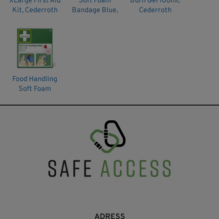
XLarge First Aid
Soft Foam
Burn Gel 100ml,
Kit, Cederroth
Bandage Blue,
Cederroth
Cederroth
Food Handling
Soft Foam
Bandage,
Cederroth
ADRESS