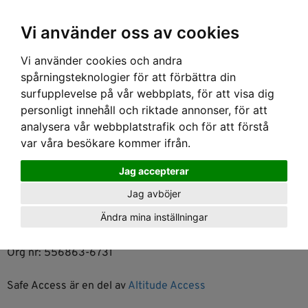
Ex moms
Vi använder oss av cookies
Vi använder cookies och andra
spårningsteknologier för att förbättra din
Kontakt
surfupplevelse på vår webbplats, för att visa dig
personligt innehåll och riktade annonser, för att
Du kommer lätt i kontakt med oss genom att fylla i och
analysera vår webbplatstrafik och för att förstå
skicka formuläret, men du kan självklart även ringa eller
var våra besökare kommer ifrån.
mejla oss..
Jag accepterar
Besöksadress: Norra Stånggatan 36, 58273 Linköping
Jag avböjer
Telefon VX: 013-13 44 44
Ändra mina inställningar
Epost: info@safeaccess.se
Org nr: 556863-6731
Safe Access är en del av
Altitude Access