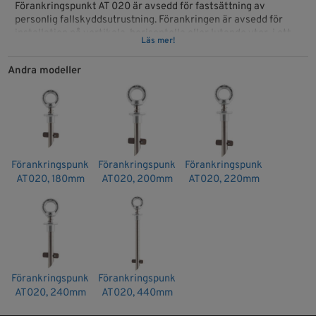
Förankringspunkt AT 020 är avsedd för fastsättning av
personlig fallskyddsutrustning. Förankringen är avsedd för
installation på vertikala, horisontella eller lutande ytor, i ett
Läs mer!
särskilt förberett borrhål.
Andra modeller
Diameter på hål för infästning: 34mm
Max tjocklek konstruktion: 263mm
Antal användare: 1 person
Materal:
Galvat stål
Förankringspunkt
Förankringspunkt
Förankringspunkt
Rostritt stål
AT020, 180mm
AT020, 200mm
AT020, 220mm
Aluminium
EN795, 12kN
Artikelnr: AT020-400
Förankringspunkt
Förankringspunkt
AT020, 240mm
AT020, 440mm