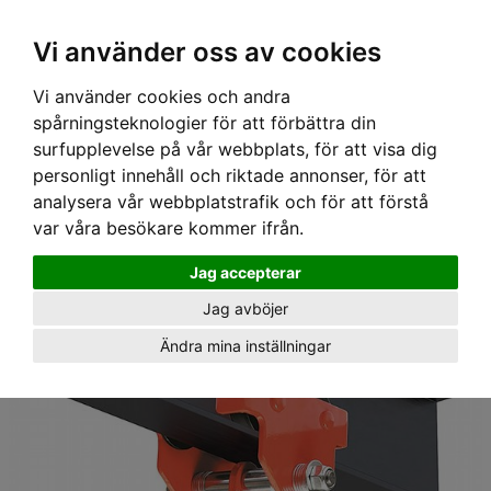
Ex moms
Vi använder oss av cookies
Vi använder cookies och andra
Hem
›
Utrustning
› Förankringspunkt Carrier, balkryttare,
spårningsteknologier för att förbättra din
Rothoblaas
surfupplevelse på vår webbplats, för att visa dig
personligt innehåll och riktade annonser, för att
analysera vår webbplatstrafik och för att förstå
var våra besökare kommer ifrån.
Jag accepterar
Jag avböjer
Ändra mina inställningar