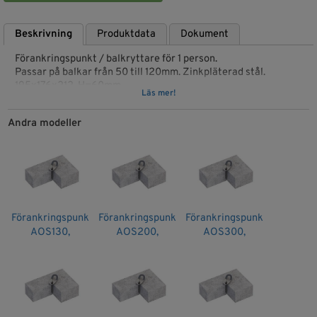
Beskrivning
Produktdata
Dokument
Förankringspunkt / balkryttare för 1 person.
Passar på balkar från 50 till 120mm. Zinkpläterad stål.
195x176x212, H=60mm
Läs mer!
EN 795 type B
Andra modeller
Artikelnr: CARRIER
EAN: 8053800076746
Förankringspunkt
Förankringspunkt
Förankringspunkt
AOS130,
AOS200,
AOS300,
H=175mm,
H=250mm,
H=350mm,
Rothoblaas
Rothoblaas
Rothoblaas