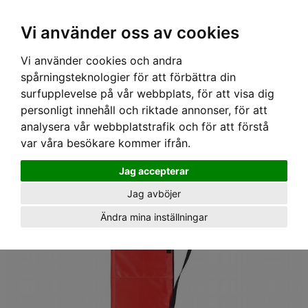
Ex moms
Vi använder oss av cookies
Vi använder cookies och andra
Hem
›
Utrustning
›
Bårar
› Förvaringsväska för Nest bår
spårningsteknologier för att förbättra din
surfupplevelse på vår webbplats, för att visa dig
personligt innehåll och riktade annonser, för att
analysera vår webbplatstrafik och för att förstå
var våra besökare kommer ifrån.
Jag accepterar
Jag avböjer
Ändra mina inställningar