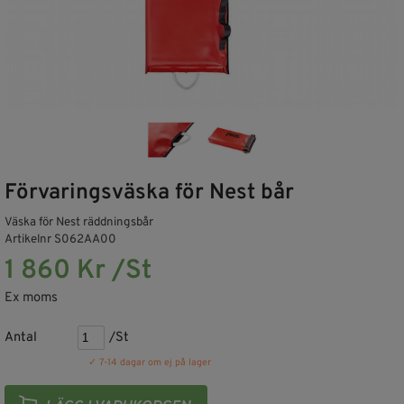
Förvaringsväska för Nest bår
Väska för Nest räddningsbår
Artikelnr S062AA00
1 860 Kr /St
Ex moms
Antal
/St
✓ 7-14 dagar om ej på lager