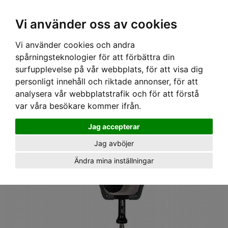
Ex moms
Vi använder oss av cookies
Vi använder cookies och andra
Hem
›
Utrustning
›
Tripod, Davit & Vinschar
›
Vinschar
›
spårningsteknologier för att förbättra din
Fallskyddsblock med räddningsvinsch, 15m, Rostfri vajer, MSA
surfupplevelse på vår webbplats, för att visa dig
personligt innehåll och riktade annonser, för att
analysera vår webbplatstrafik och för att förstå
var våra besökare kommer ifrån.
Jag accepterar
Jag avböjer
Ändra mina inställningar