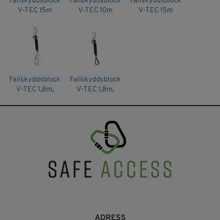
Fallskyddsblock
Fallskyddsblock
Fallskyddsblock
V-TEC 15m
V-TEC 10m
V-TEC 15m
rostfri vajer,
galvad vajer,
galvad vajer,
MSA
MSA
MSA
Fallskyddsblock
Fallskyddsblock
V-TEC 1,8m,
V-TEC 1,8m,
Ställningskrok,
Karbin, MSA
MSA
ADRESS