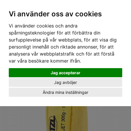
Ex moms
Vi använder oss av cookies
Vi använder cookies och andra
Hem
›
Utrustning
›
Arborist
› Kastpåse JET 300g, Petzl
spårningsteknologier för att förbättra din
surfupplevelse på vår webbplats, för att visa dig
personligt innehåll och riktade annonser, för att
analysera vår webbplatstrafik och för att förstå
var våra besökare kommer ifrån.
Jag accepterar
Jag avböjer
Ändra mina inställningar