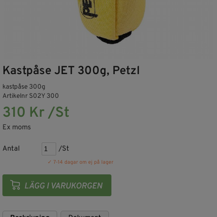
Kastpåse JET 300g, Petzl
kastpåse 300g
Artikelnr S02Y 300
310 Kr /St
Ex moms
Antal
/St
✓ 7-14 dagar om ej på lager