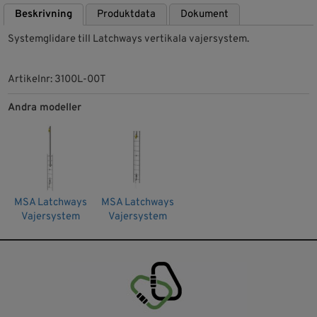
Beskrivning
Produktdata
Dokument
Systemglidare till Latchways vertikala vajersystem.
Artikelnr: 3100L-00T
Andra modeller
MSA Latchways
MSA Latchways
Vajersystem
Vajersystem
stege med
stege
stolpe