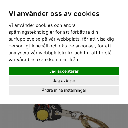
Ex moms
Vi använder oss av cookies
Vi använder cookies och andra
Hem
›
Utrustning
› Ladderlatch glidare till Latchways vertikalt
spårningsteknologier för att förbättra din
vajersystem
surfupplevelse på vår webbplats, för att visa dig
personligt innehåll och riktade annonser, för att
analysera vår webbplatstrafik och för att förstå
var våra besökare kommer ifrån.
Jag accepterar
Jag avböjer
Ändra mina inställningar