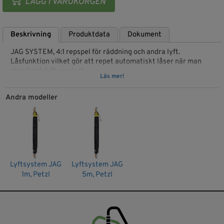
Beskrivning
Produktdata
Dokument
JAG SYSTEM, 4:1 repspel för räddning och andra lyft.
Låsfunktion vilket gör att repet automatiskt låser när man
dragit och lyft upp last.
Läs mer!
Repet skyddas av en strumpa vilket också skyddar mot
trassel.
Andra modeller
Skivorna är försedda med förseglade kullager
Tre längder: 1, 2 och 5 meter
• Material: aluminum, nylon, polyurethane
• Repdiameter: 8 mm
• Certifikat: EAC
Lyftsystem JAG
Lyftsystem JAG
• Arbetslast: 6kN
1m, Petzl
5m, Petzl
• Brythållfasthet: 16kN
• Effektivitet: 91%
• Vikt: 1 m 610 g // 2 m 805 g // 5 m 1460 g
Artikelnr: P044AA01
EAN: 3342540817609