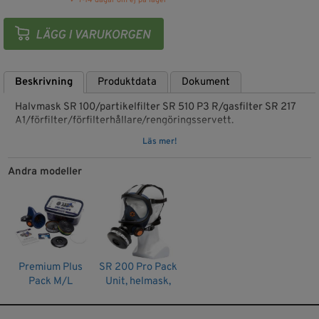
✓ 7-14 dagar om ej på lager
Beskrivning
Produktdata
Dokument
Halvmask SR 100/partikelfilter SR 510 P3 R/gasfilter SR 217
A1/förfilter/förfilterhållare/rengöringsservett.
Läs mer!
Nummer: H05-0002
Material: Silikon
Andra modeller
Färg: Blå
Lagringstid (år): 5
Ursprungsland: Sverige
Användningstemperatur: -10 – +55 °C, < 90 % RH
Förvaringstemperatur: -20 – +40 °C, < 90 % RH
Tilldelad skyddsfaktor : 20
Nominell skyddsfaktor: 48 (P3), 50 (GasX), 48 (GasX P3)
Premium Plus
SR 200 Pro Pack
Godkännande: EN 140:1998
Pack M/L
Unit, helmask,
Direktiv 1: (EU) 2016/425 PPE
Halvmask
Sundström
Artikelnr: 1002431
SR100,