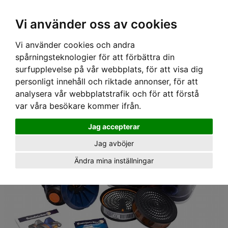
Ex moms
Vi använder oss av cookies
Vi använder cookies och andra
Hem
›
Utrustning
›
Andningsskydd
›
Andningsmasker
› Premium
spårningsteknologier för att förbättra din
Pack M/L Halvmask SR100, Sundström
surfupplevelse på vår webbplats, för att visa dig
personligt innehåll och riktade annonser, för att
analysera vår webbplatstrafik och för att förstå
var våra besökare kommer ifrån.
Jag accepterar
Jag avböjer
Ändra mina inställningar