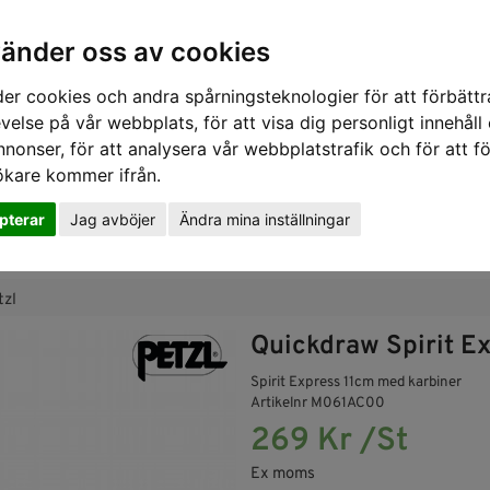
vänder oss av cookies
er cookies och andra spårningsteknologier för att förbättr
velse på vår webbplats, för att visa dig personligt innehåll
nnonser, för att analysera vår webbplatstrafik och för att fö
ökare kommer ifrån.
pterar
Jag avböjer
Ändra mina inställningar
SKYDD
RÄDDNING
SLUTNA UTRYMMEN
GASDETE
tzl
Quickdraw Spirit Ex
Spirit Express 11cm med karbiner
Artikelnr M061AC00
269 Kr /St
Ex moms