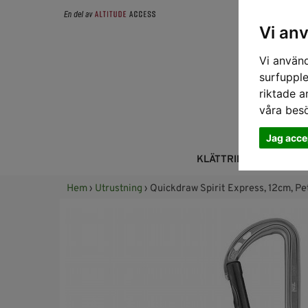
Vi an
Vi använd
surfupple
riktade a
våra bes
Jag acce
KLÄTTRING
FALL
Hem
›
Utrustning
› Quickdraw Spirit Express, 12cm, Pe