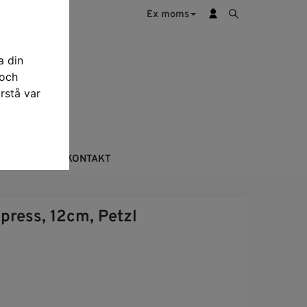
Ex moms
a din
 och
rstå var
KTERING
KONTAKT
press, 12cm, Petzl