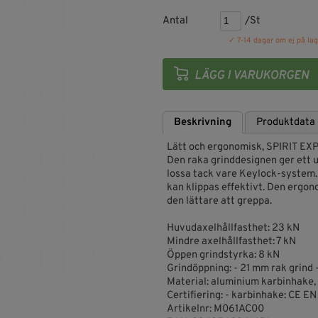
Antal
/St
✓ 7-14 dagar om ej på lag
Beskrivning
Produktdata
Lätt och ergonomisk, SPIRIT EXP
Den raka grinddesignen ger ett u
lossa tack vare Keylock-system.
kan klippas effektivt. Den erg
den lättare att greppa.
Huvudaxelhållfasthet: 23 kN
Mindre axelhållfasthet: 7 kN
Öppen grindstyrka: 8 kN
Grindöppning: - 21 mm rak grind 
Material: aluminium karbinhake
Certifiering: - karbinhake: CE EN
Artikelnr: M061AC00