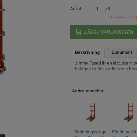
Antal
/St
✓ Leverans 2-3 dag
Beskrivning
Dokument
Jimmy Fasad är en lätt, stark 
belägna i villor, radhus och fl
den enkel att handskas med. Fo
Finns i standardlängder 4-15m
Andra modeller
Längd 4 – 15 m
Stegyta 12 x 35 cm
Vikt ca 5 kg
Stegavstånd 30 cm
Format 20 x 30 x 40 cm
Räddningsstege
Räddningsst
Oranga band av vävd polyester