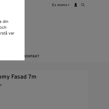
Ex moms
a din
 och
rstå var
KTERING
KONTAKT
mmy Fasad 7m
de