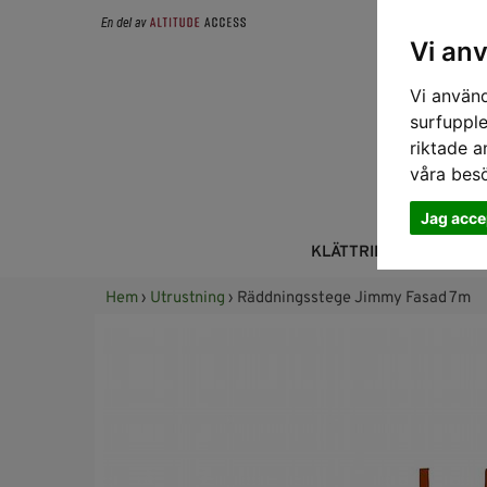
Vi an
Vi använd
surfupple
riktade a
våra bes
Jag acce
KLÄTTRING
FALL
Hem
›
Utrustning
› Räddningsstege Jimmy Fasad 7m