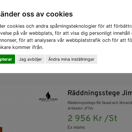
vänder oss av cookies
er cookies och andra spårningsteknologier för att förbättr
velse på vår webbplats, för att visa dig personligt innehåll
nnonser, för att analysera vår webbplatstrafik och för att fö
ökare kommer ifrån.
pterar
Jag avböjer
Ändra mina inställningar
SKYDD
RÄDDNING
SLUTNA UTRYMMEN
GASDETE
Räddningsstege Ji
Räddningsstege för fasad och liknan
Artikelnr JF7m
2 956 Kr /St
Ex moms