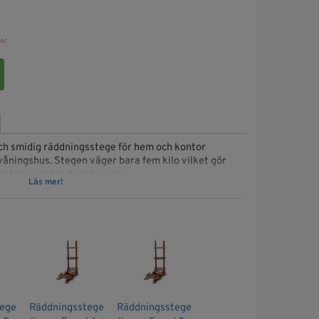
ar
och smidig räddningsstege för hem och kontor
ervåningshus. Stegen väger bara fem kilo vilket gör
tstegen är breda och rejäla.
Läs mer!
ege
Räddningsstege
Räddningsstege
.