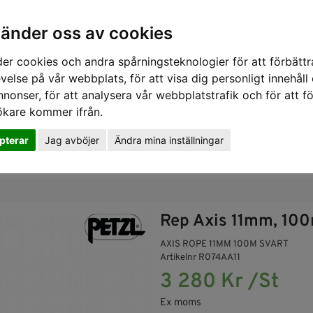
vänder oss av cookies
er cookies och andra spårningsteknologier för att förbättr
velse på vår webbplats, för att visa dig personligt innehåll
nnonser, för att analysera vår webbplatstrafik och för att fö
ökare kommer ifrån.
pterar
Jag avböjer
Ändra mina inställningar
SKYDD
RÄDDNING
SLUTNA UTRYMMEN
GASDETE
Rep Axis 11mm, 100m
AXIS ROPE 11MM 100M SVART
Artikelnr R074AA11
3 280 Kr /St
Ex moms