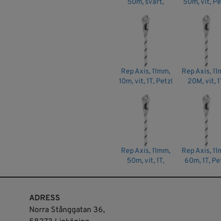
50m, svart,
50m, vit, Pe
Artikelnr: R074AA11
Petzl
EAN: 3342540816176
Rep Axis, 11mm,
Rep Axis, 11
10m, vit, 1T, Petzl
20M, vit, 1
Petzl
Rep Axis, 11mm,
Rep Axis, 11
50m, vit, 1T,
60m, 1T, Pe
Petzl
ADRESS
Norra Stånggatan 36,