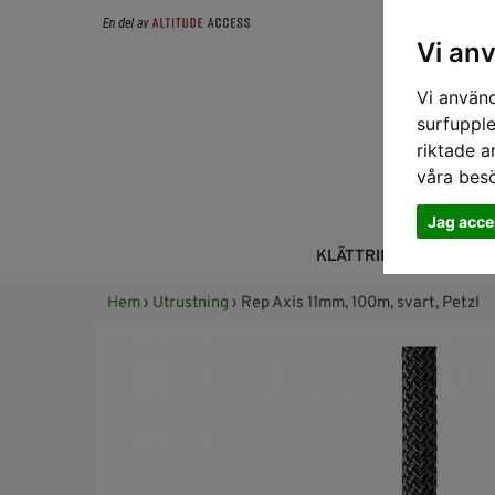
Vi an
Vi använd
surfupple
riktade a
våra bes
Jag acce
KLÄTTRING
FALL
Hem
›
Utrustning
› Rep Axis 11mm, 100m, svart, Petzl