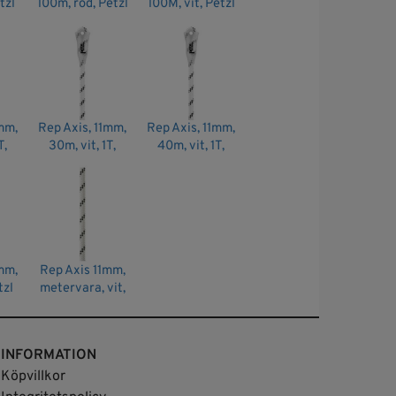
tzl
100m, röd, Petzl
100M, vit, Petzl
mm,
Rep Axis, 11mm,
Rep Axis, 11mm,
T,
30m, vit, 1T,
40m, vit, 1T,
Petzl
Petzl
mm,
Rep Axis 11mm,
tzl
metervara, vit,
Petzl
INFORMATION
Köpvillkor