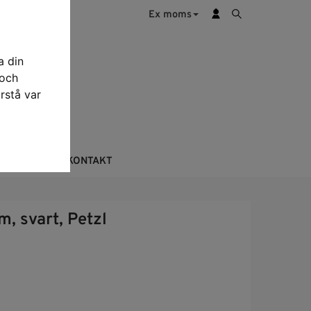
Ex moms
a din
 och
rstå var
KTERING
KONTAKT
, svart, Petzl