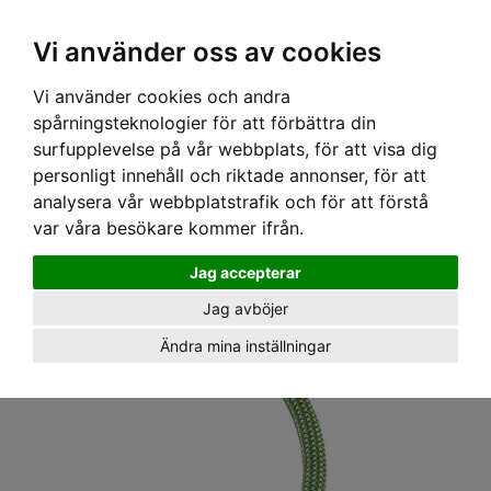
Ex moms
Vi använder oss av cookies
Vi använder cookies och andra
Hem
›
Utrustning
› Rep Contact Wall, 9,8 mm, 40 m, grön, Petzl
spårningsteknologier för att förbättra din
surfupplevelse på vår webbplats, för att visa dig
personligt innehåll och riktade annonser, för att
analysera vår webbplatstrafik och för att förstå
var våra besökare kommer ifrån.
Jag accepterar
Jag avböjer
Ändra mina inställningar