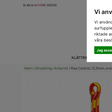
Vi an
Vi använd
surfupple
riktade a
våra bes
Jag acce
KLÄTTRING
FALL
Hem
›
Utrustning
›
Arborist
› Rep Control, 12,5mm, ora