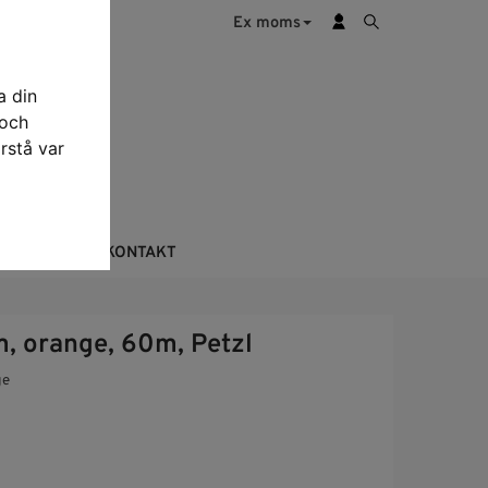
Ex moms
a din
 och
rstå var
KTERING
KONTAKT
m, orange, 60m, Petzl
ge