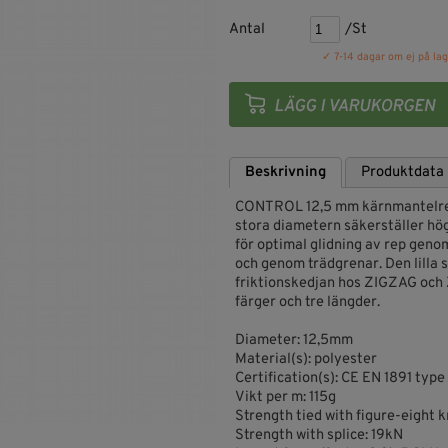
Antal
/St
✓ 7-14 dagar om ej på lag
Beskrivning
Produktdata
CONTROL 12,5 mm kärnmantelrepa
stora diametern säkerställer hög
för optimal glidning av rep geno
och genom trädgrenar. Den lilla 
friktionskedjan hos ZIGZAG och 
färger och tre längder.
Diameter: 12,5mm
Material(s): polyester
Certification(s): CE EN 1891 type
Vikt per m: 115g
Strength tied with figure-eight k
Strength with splice: 19kN