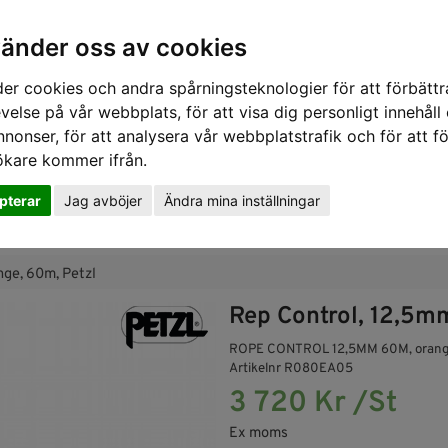
vänder oss av cookies
er cookies och andra spårningsteknologier för att förbättr
velse på vår webbplats, för att visa dig personligt innehåll
nnonser, för att analysera vår webbplatstrafik och för att fö
ökare kommer ifrån.
pterar
Jag avböjer
Ändra mina inställningar
SKYDD
RÄDDNING
SLUTNA UTRYMMEN
GASDETE
nge, 60m, Petzl
Rep Control, 12,5m
ROPE CONTROL 12,5MM 60M, oran
Artikelnr R080EA05
3 720 Kr /St
Ex moms