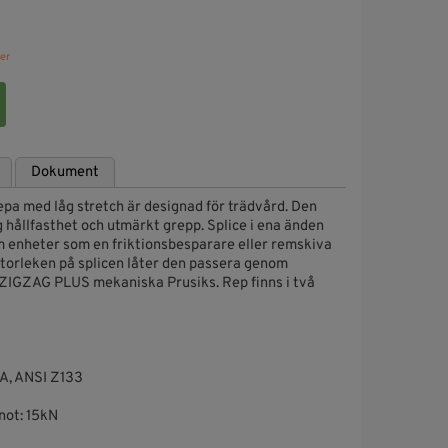
er
Dokument
 med låg stretch är designad för trädvård. Den
 hållfasthet och utmärkt grepp. Splice i ena änden
m enheter som en friktionsbesparare eller remskiva
storleken på splicen låter den passera genom
ZIGZAG PLUS mekaniska Prusiks. Rep finns i två
 A, ANSI Z133
not: 15kN