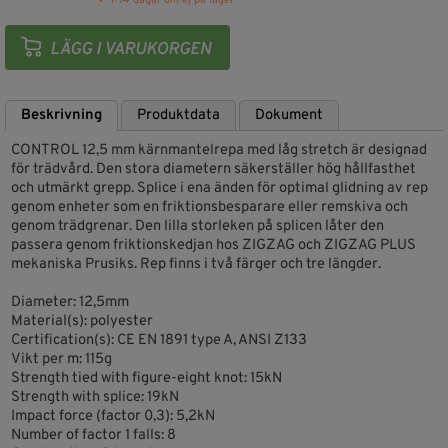
✓ 7-14 dagar om ej på lager
Beskrivning
Produktdata
Dokument
CONTROL 12,5 mm kärnmantelrepa med låg stretch är designad
för trädvård. Den stora diametern säkerställer hög hållfasthet
och utmärkt grepp. Splice i ena änden för optimal glidning av rep
genom enheter som en friktionsbesparare eller remskiva och
genom trädgrenar. Den lilla storleken på splicen låter den
passera genom friktionskedjan hos ZIGZAG och ZIGZAG PLUS
mekaniska Prusiks. Rep finns i två färger och tre längder.
Diameter: 12,5mm
Material(s): polyester
Certification(s): CE EN 1891 type A, ANSI Z133
Vikt per m: 115g
Strength tied with figure-eight knot: 15kN
Strength with splice: 19kN
Impact force (factor 0,3): 5,2kN
Number of factor 1 falls: 8