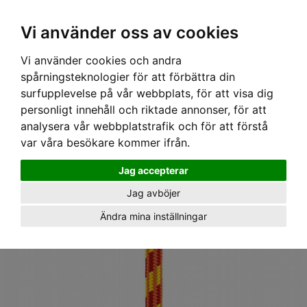
Ex moms
Vi använder oss av cookies
Vi använder cookies och andra
Hem
›
Utrustning
›
Arborist
› Rep Control, 12,5mm, orange 35m,
spårningsteknologier för att förbättra din
Petzl
surfupplevelse på vår webbplats, för att visa dig
personligt innehåll och riktade annonser, för att
analysera vår webbplatstrafik och för att förstå
var våra besökare kommer ifrån.
Jag accepterar
Jag avböjer
Ändra mina inställningar