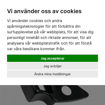
Ex moms
Vi använder oss av cookies
Vi använder cookies och andra
Hem
›
Utrustning
› Reservdel, Hammare till isyxa, Marteau, Petzl
spårningsteknologier för att förbättra din
surfupplevelse på vår webbplats, för att visa dig
personligt innehåll och riktade annonser, för att
analysera vår webbplatstrafik och för att förstå
var våra besökare kommer ifrån.
Jag accepterar
Jag avböjer
Ändra mina inställningar