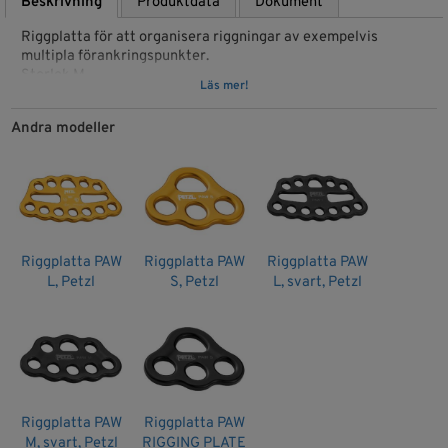
Beskrivning
Produktdata
Dokument
Riggplatta för att organisera riggningar av exempelvis
multipla förankringspunkter.
Storlek M
Läs mer!
Specifications
Andra modeller
Material(s): aluminum
Certification(s): CE, NFPA 1983 General Use
Artikelnr: G063BA00
EAN: 3342540835894
Riggplatta PAW
Riggplatta PAW
Riggplatta PAW
L, Petzl
S, Petzl
L, svart, Petzl
Riggplatta PAW
Riggplatta PAW
M, svart, Petzl
RIGGING PLATE