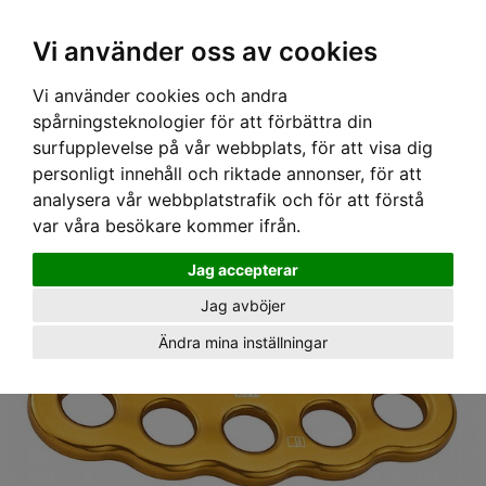
Ex moms
Vi använder oss av cookies
Vi använder cookies och andra
Hem
›
Utrustning
› Riggplatta PAW M, Petzl
spårningsteknologier för att förbättra din
surfupplevelse på vår webbplats, för att visa dig
personligt innehåll och riktade annonser, för att
analysera vår webbplatstrafik och för att förstå
var våra besökare kommer ifrån.
Jag accepterar
Jag avböjer
Ändra mina inställningar