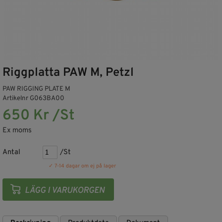
Riggplatta PAW M, Petzl
PAW RIGGING PLATE M
Artikelnr G063BA00
650 Kr /St
Ex moms
Antal
/St
✓ 7-14 dagar om ej på lager