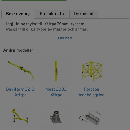
Beskrivning
Produktdata
Dokument
Ingjutningshylsa till Xtirpa 76mm-system.
Passar till olika typer av master och armar.
Läs mer!
Kontakta oss för rätt lösning.
Artikelnr: IN-2097
Andra modeller
Davitarm 2210,
Mast 2003,
Portabel
Xtirpa
Xtirpa
manhålsgrind,
Xtirpa