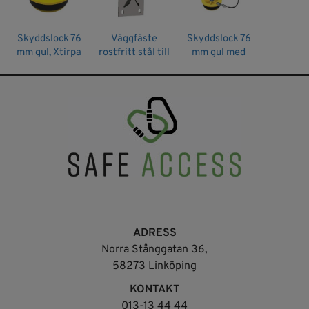
Skyddslock 76
Väggfäste
Skyddslock 76
mm gul, Xtirpa
rostfritt stål till
mm gul med
mast IN-2003,
vajer, Xtirpa
Xtirpa
ADRESS
Norra Stånggatan 36,
58273 Linköping
KONTAKT
013-13 44 44