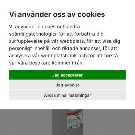
Ex moms
Vi använder oss av cookies
Vi använder cookies och andra
Hem
›
Utrustning
›
Tripod, Davit & Vinschar
›
Davit-system
› Sleeve
spårningsteknologier för att förbättra din
adapter, hylsa till davitarm för betong, Xtirpa
surfupplevelse på vår webbplats, för att visa dig
personligt innehåll och riktade annonser, för att
analysera vår webbplatstrafik och för att förstå
var våra besökare kommer ifrån.
Jag accepterar
Jag avböjer
Ändra mina inställningar