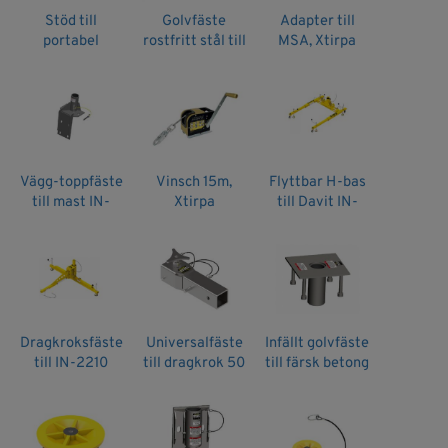
Stöd till
Golvfäste
Adapter till
portabel
rostfritt stål till
MSA, Xtirpa
manhålsgrind,
mast IN-2003,
Xtirpa
Xtirpa
Vägg-toppfäste
Vinsch 15m,
Flyttbar H-bas
till mast IN-
Xtirpa
till Davit IN-
2003, Xtirpa
2210, Xtirpa
Dragkroksfäste
Universalfäste
Infällt golvfäste
till IN-2210
till dragkrok 50
till färsk betong
bredd 1524 mm,
mm kula, Xtirpa
och mast IN-
Xtirpa
2003, Xtirpa