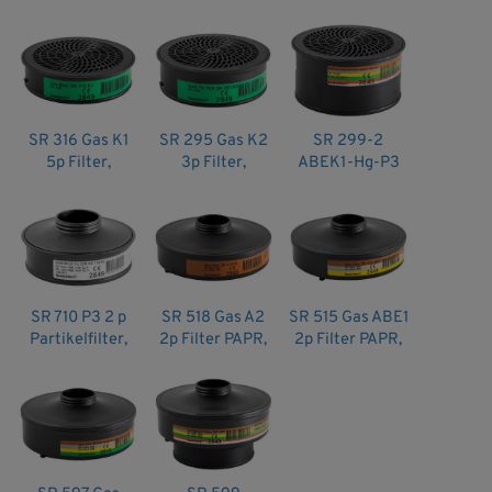
Sundström
Sundström
Filter,
Filtertyp: P3
Sundström
Godkännande: EN 12941:1998 + A2:2008, EN 12942:1998 +
A2:2008, EN 143:2000+A1:2006
Artikelnr: 1002401
SR 316 Gas K1
SR 295 Gas K2
SR 299-2
5p Filter,
3p Filter,
ABEK1-Hg-P3
Sundströms
Sundström
3p Filter,
Sundström
SR 710 P3 2 p
SR 518 Gas A2
SR 515 Gas ABE1
Partikelfilter,
2p Filter PAPR,
2p Filter PAPR,
PAPR,
Sundström
Sundström
Sundström