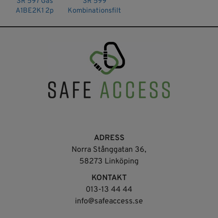
SR 597 Gas
SR 599
A1BE2K1 2p
Kombinationsfilter
Filter PAPR,
PAPR,
Sundström
Sundström
ADRESS
Norra Stånggatan 36,
58273 Linköping
KONTAKT
013-13 44 44
info@safeaccess.se