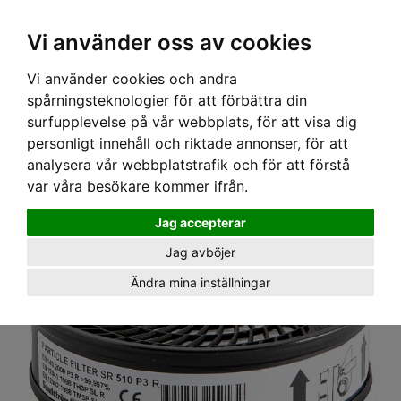
Ex moms
Vi använder oss av cookies
Vi använder cookies och andra
Hem
›
Utrustning
›
Andningsskydd
›
Filter
› SR 510 P3 5p
spårningsteknologier för att förbättra din
Partikelfilter, Sundström
surfupplevelse på vår webbplats, för att visa dig
personligt innehåll och riktade annonser, för att
analysera vår webbplatstrafik och för att förstå
var våra besökare kommer ifrån.
Jag accepterar
Jag avböjer
Ändra mina inställningar