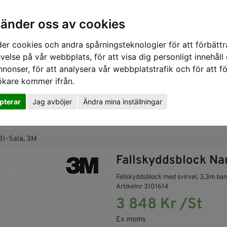
vänder oss av cookies
er cookies och andra spårningsteknologier för att förbättr
velse på vår webbplats, för att visa dig personligt innehåll
nnonser, för att analysera vår webbplatstrafik och för att fö
ökare kommer ifrån.
pterar
Jag avböjer
Ändra mina inställningar
SKYDD
RÄDDNING
SLUTNA UTRYMMEN
GASDETE
BI-Sala, 3M
Fallskyddsblock Na
Fallskyddsblock med svirvel, 3,3m ban
Artikelnr 3101614
3 848 Kr /St
Ex moms