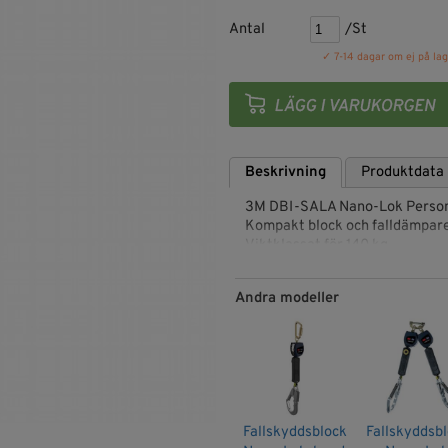
Antal
/St
✓ 7-14 dagar om ej på lag
Beskrivning
Produktdata
3M DBI-SALA Nano-Lok Personli
Kompakt block och falldämpare
Viktklassat för 140 kg
Snabb låsning vid fall ger kort f
Andra modeller
Certifierad enligt CE-standar
Artikelnr: 3101614
Fallskyddsblock
Fallskyddsb