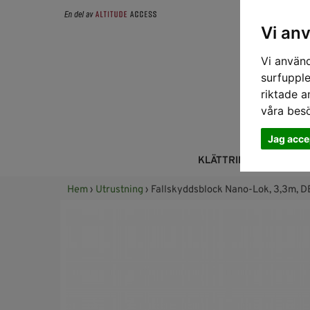
Vi an
Vi använd
surfupple
riktade a
våra bes
Jag acce
KLÄTTRING
FALL
Hem
›
Utrustning
› Fallskyddsblock Nano-Lok, 3,3m, D