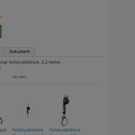
er
Dokument
gt fallskyddsblock, 3,3 meter.
.
Läs mer!
allsträcka.
den EN360.
lock
Fallskyddsblock
Fallskyddsblock