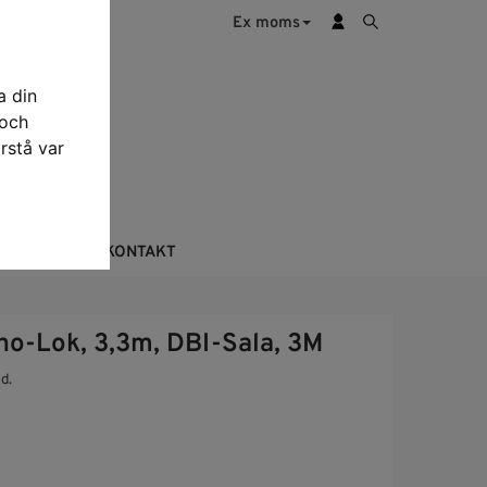
Ex moms
a din
 och
rstå var
KTERING
KONTAKT
no-Lok, 3,3m, DBI-Sala, 3M
d.