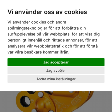
Ex moms
Vi använder oss av cookies
Vi använder cookies och andra
Hem
›
Utrustning
›
Arborist
› Firningsdon Zigzag Plus, Petzl
spårningsteknologier för att förbättra din
surfupplevelse på vår webbplats, för att visa dig
personligt innehåll och riktade annonser, för att
analysera vår webbplatstrafik och för att förstå
var våra besökare kommer ifrån.
Jag accepterar
Jag avböjer
Ändra mina inställningar