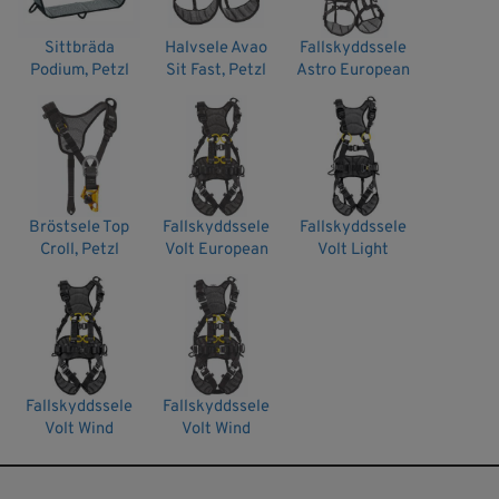
Certifiering(er): CE EN 813, CE EN 358
Material: Nylon, polyester, aluminium, stål
Sittbräda
Halvsele Avao
Fallskyddssele
Podium, Petzl
Sit Fast, Petzl
Astro European
Storlek:
Version, Petzl
Midja: 65-80 strl0, 70-93cm strl1, 83-120cm strl 2
Benband: 44-59 strl0, 47-62cm strl1, 50-65 strl 2
Vikt:
Strl 0: 1195g
Strl 1: 1220g
Bröstsele Top
Fallskyddssele
Fallskyddssele
Strl 2: 1315g
Croll, Petzl
Volt European
Volt Light
Version, Petzl
European
Version, Petzl
Fallskyddssele
Fallskyddssele
Volt Wind
Volt Wind
European
Offshore, Petzl
Version, Petzl