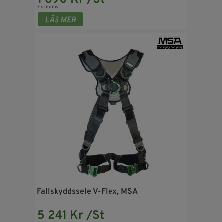
Ex moms
Fallskyddssele V-Flex, MSA
5 241 Kr /St