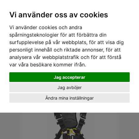
Ex moms
Vi använder oss av cookies
Vi använder cookies och andra
Hem
›
Utrustning
› Selar
spårningsteknologier för att förbättra din
surfupplevelse på vår webbplats, för att visa dig
SELAR
personligt innehåll och riktade annonser, för att
Selar finns i olika modeller beroende på behov och typ av arbete som ska
analysera vår webbplatstrafik och för att förstå
utföras, från enkla fallskyddsselar till avancerade arbetsselar.
var våra besökare kommer ifrån.
Jag accepterar
VARUMÄRKE
Jag avböjer
Ändra mina inställningar