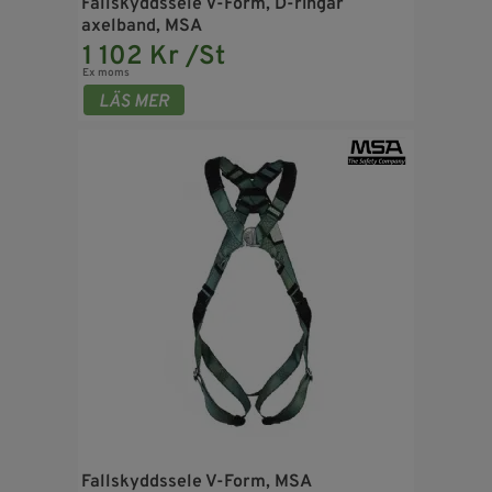
Fallskyddssele V-Form, D-ringar
axelband, MSA
1 102 Kr /St
Ex moms
Fallskyddssele V-Form, MSA