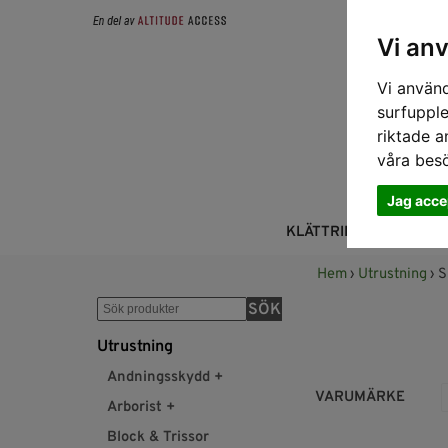
Vi an
Vi använd
surfupple
riktade a
våra bes
Jag acce
KLÄTTRING
FALL
Hem
›
Utrustning
› 
SÖK
Utrustning
Andningsskydd +
VARUMÄRKE
Arborist +
Block & Trissor