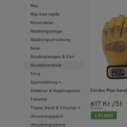
Rep
Rep med replås
Reservdelar
Räddningsstegar
Räddningsutrustning
Selar
Skyddsglasögon & Visir
Skyddshandskar
Sling
Sportklättring +
Cordex Plus hands
Stödlinor & Kopplingslinor
Tillbehör
617 Kr /St
Tripod, Davit & Vinschar +
Ex moms
Utrustningspaket
Utrustningsväskor