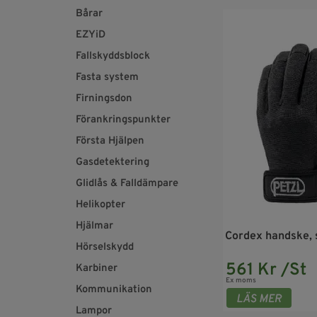
Bårar
EZYiD
Fallskyddsblock
Fasta system
Firningsdon
Förankringspunkter
Första Hjälpen
Gasdetektering
Glidlås & Falldämpare
Helikopter
Hjälmar
Cordex handske, s
Hörselskydd
561 Kr /St
Karbiner
Ex moms
Kommunikation
Lampor