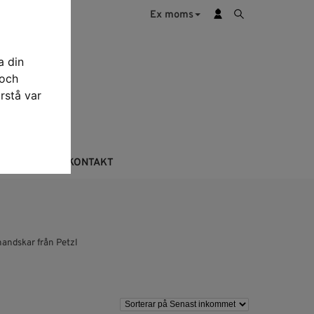
Ex moms
a din
 och
rstå var
KTERING
KONTAKT
andskar från Petzl