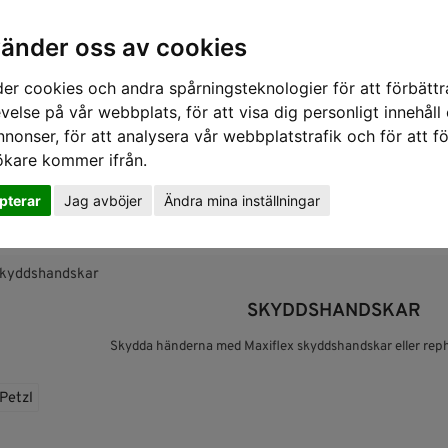
vänder oss av cookies
er cookies och andra spårningsteknologier för att förbättr
velse på vår webbplats, för att visa dig personligt innehåll
nnonser, för att analysera vår webbplatstrafik och för att fö
ökare kommer ifrån.
pterar
Jag avböjer
Ändra mina inställningar
SKYDD
RÄDDNING
SLUTNA UTRYMMEN
GASDETE
Skyddshandskar
SKYDDSHANDSKAR
Skydda händerna med Maxiflex skyddshandskar eller reph
Petzl