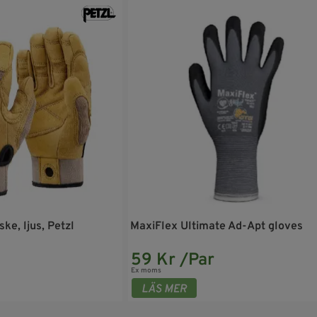
ke, ljus, Petzl
MaxiFlex Ultimate Ad-Apt gloves
59 Kr /Par
Ex moms