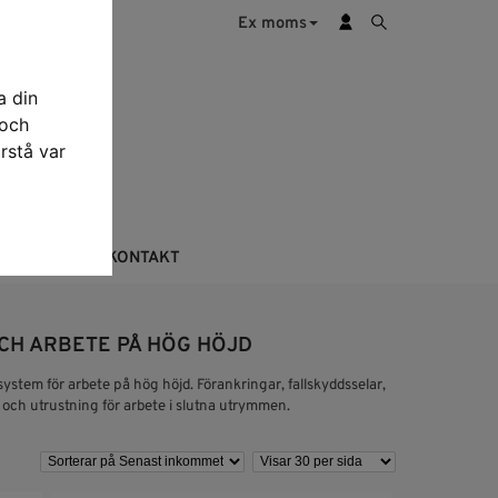
Ex moms
a din
 och
rstå var
KTERING
KONTAKT
CH ARBETE PÅ HÖG HÖJD
ystem för arbete på hög höjd. Förankringar, fallskyddsselar,
 och utrustning för arbete i slutna utrymmen.