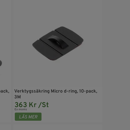
pack,
Verktygssäkring Micro d-ring, 10-pack,
3M
363 Kr /St
Ex moms