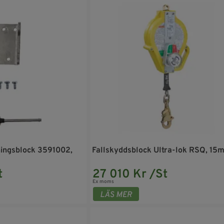
ningsblock 3591002,
Fallskyddsblock Ultra-lok RSQ, 15
t
27 010 Kr /St
Ex moms