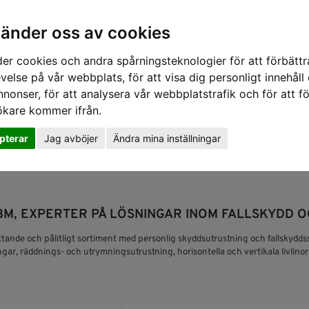
vänder oss av cookies
er cookies och andra spårningsteknologier för att förbättr
velse på vår webbplats, för att visa dig personligt innehåll
nnonser, för att analysera vår webbplatstrafik och för att fö
ökare kommer ifrån.
pterar
Jag avböjer
Ändra mina inställningar
SKYDD
RÄDDNING
SLUTNA UTRYMMEN
GASDETE
3M, EXPERTER PÅ LÖSNINGAR INOM FALLSKYDD O
tande och pålitligt sortiment med personlig skyddsutrustning och fallskyddss
gar, räddnings- och utrymningsutrustning, horisontella och vertikala livlinor