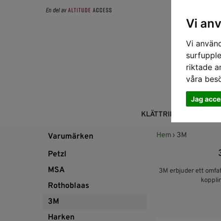
Vi an
Vi använd
surfupple
riktade a
våra bes
Jag acce
KLÄTTRING
FALL
Hem
› 3M
Varumärken
Petzl
MSA
3M erbjuder ett omfat
kopplin
Rothoblaas
3M
Harken