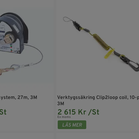
-system, 27m, 3M
Verktygssäkring Clip2loop coil, 10-
3M
St
2 615 Kr /St
Ex moms