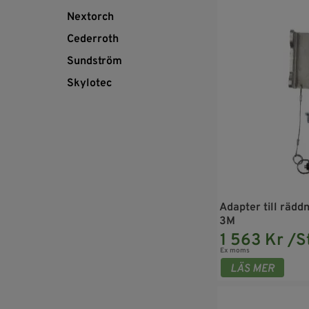
Nextorch
Cederroth
Sundström
Skylotec
Adapter till rädd
3M
1 563 Kr /S
Ex moms