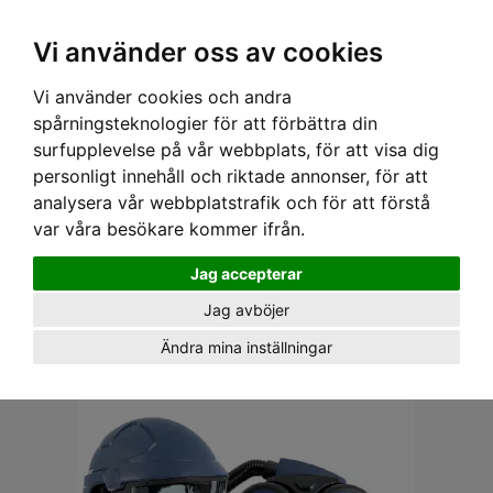
Ex moms
Vi använder oss av cookies
Vi använder cookies och andra
Hem
›
Utrustning
›
Andningsskydd
› Fläktassisterat
spårningsteknologier för att förbättra din
surfupplevelse på vår webbplats, för att visa dig
FLÄKTASSISTERADE ANDNINGSSKYDD
personligt innehåll och riktade annonser, för att
Batteridrivna fläktenheter är konstruerade för att ge användaren högsta
analysera vår webbplatstrafik och för att förstå
möjliga skyddseffekt, komfort, enkelhet och kostnadseffektivitet.
var våra besökare kommer ifrån.
Jag accepterar
VARUMÄRKE
Jag avböjer
Ändra mina inställningar